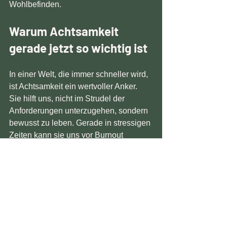
Wohlbefinden.
Warum Achtsamkeit 
gerade jetzt so wichtig ist
In einer Welt, die immer schneller wird, 
ist Achtsamkeit ein wertvoller Anker. 
Sie hilft uns, nicht im Strudel der 
Anforderungen unterzugehen, sondern 
bewusst zu leben. Gerade in stressigen 
Zeiten kann sie uns vor Burnout 
schützen und unsere innere Stärke 
fördern.
Ich habe selbst erlebt, wie sehr mich 
einfache Achtsamkeitsübungen 
unterstützt haben. Sie schenken mir 
Klarheit, Ruhe und Lebensfreude – und 