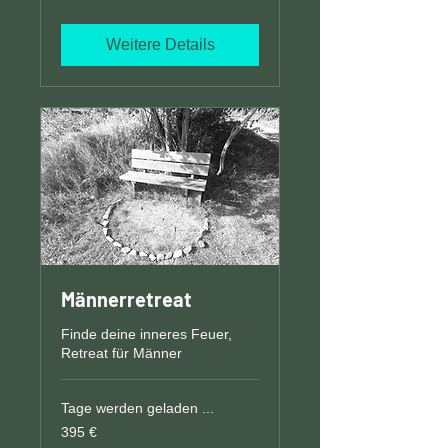
Weitere Details
Männerretreat
Finde deine inneres Feuer,
Retreat für Männer
Tage werden geladen ...
395
395 €
Euro